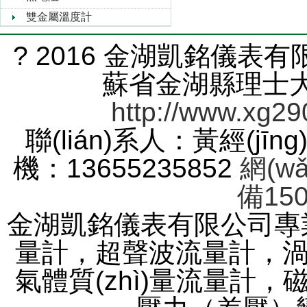
雙金屬溫度計
? 2016 金湖凱銘儀表有限
蘇省金湖縣理士大道
http://www.xg29
聯(lián)系人：黃經(jīng
機：13655235852
網(w
備150
金湖凱銘儀表有限公司專業(
量計，超聲波流量
氣體質(zhì)量流量計，