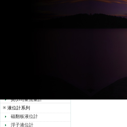
*頁
前一頁
1
后一
超聲波流量計
水流量計
相關(guān)文章
轉(zhuǎn)子流量計
孔板流量計
靶式流量計
油流量計
橢圓齒輪流量計
浮子流量計
V錐流量計
旋進旋渦流量計
熱式氣體質(zhì)量流量
計
質(zhì)量流量計
液位計系列
磁翻板液位計
浮子液位計