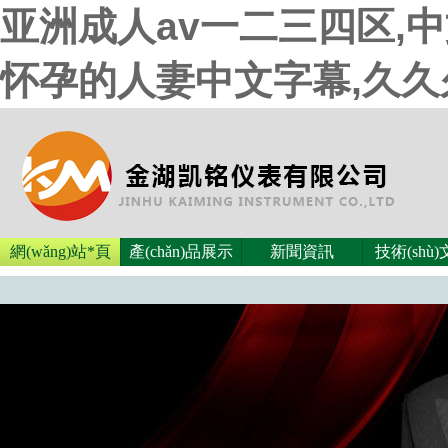
亚洲成人av一二三四区,
怀孕的人妻中文字幕,久
網(wǎng)站*頁
產(chǎn)品展示
新聞資訊
技術(shù