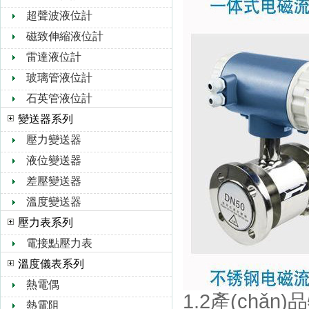
超聲波液位計
磁致伸縮液位計
雷達液位計
玻璃管液位計
石英管液位計
變送器系列
壓力變送器
液位變送器
差壓變送器
溫度變送器
壓力表系列
電接點壓力表
溫度儀表系列
熱電偶
1.2產(chǎn
熱電阻