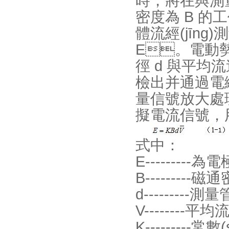
時，將在
密度為 B 的
體流經(jīng
E。電動勢
徑 d 與平均
檢出并通過電纜送
量信號放大處理
擬電流信號，用
式中：
E--------
B---------
d---------測
V--------平
K---------常數(