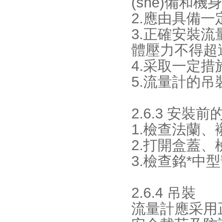
(shè)備和機
2.應由具備一
3.正確安裝流
體壓力不得超過銘
4.采取一定措施
5.流量計的吊裝
2.6.3 安裝
1.檢查法蘭
2.打開盒蓋
3.檢查銘*
2.6.4 吊裝
流量計應采用正