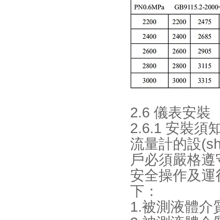
2.6 儀表安裝
2.6.1 安裝須
流量計的設(sh
戶必須嚴格遵守
安全操作及運行
下：
1.被測液體介質(