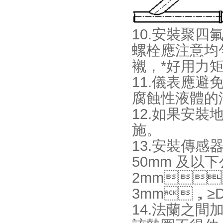
10.安裝聚四氟
螺栓應注意均勻擰
襯，*好用
11.儀表應避
腐蝕性液體的
12.如果安裝
施。
13.安裝傳感器
50mm 及以下
2mm
3mm，≥
14.法蘭之間加