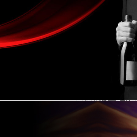
金湖凱銘儀表有限公司LOGO
水流量計
產(chǎn)品目錄
流量計系列
水流量計產(ch
電磁流量計
1.1電磁流量
液體流量計
電磁流量計由電
渦街流量計
兩大部分組成
氣體流量計
電磁流量計是基
蒸汽流量計
用于測量封閉
渦輪流量計