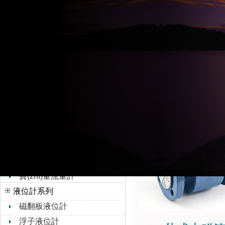
應用于石油化工
超聲波流量計
理、環(huán
水流量計
(nóng)業(
轉(zhuǎn)子流量計
孔板流量計
靶式流量計
油流量計
橢圓齒輪流量計
浮子流量計
V錐流量計
旋進旋渦流量計
熱式氣體質(zhì)量流量
計
質(zhì)量流量計
液位計系列
磁翻板液位計
浮子液位計