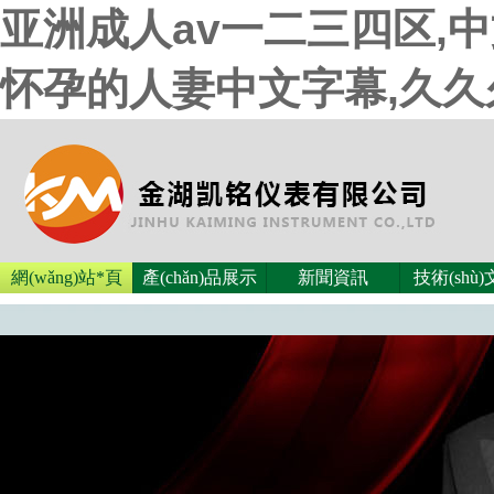
亚洲成人av一二三四区,
怀孕的人妻中文字幕,久
網(wǎng)站*頁
產(chǎn)品展示
新聞資訊
技術(shù