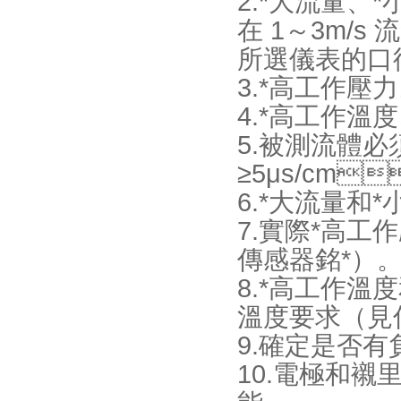
2.*大流量
在 1～3m/s 流速
所選儀表的口徑規(g
3.*高工作壓力
4.*高工作溫度
5.被測流體
≥5μs/cm
6.*大流量和*小
7.實際*高
傳感器銘*）
8.*高工作溫
溫度要求（見
9.確定是否有負
10.電極和襯