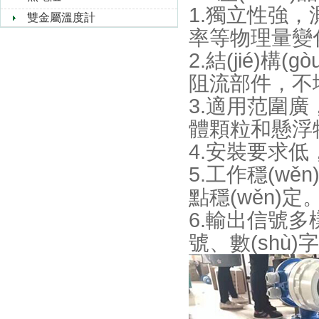
1.獨立性強
雙金屬溫度計
率等物理量變化的
2.結(jié)構
阻流部件，不堵
3.適用范圍廣
體顆粒和懸浮物的
4.安裝要求低，
5.工作穩(wě
點穩(wěn)定
6.輸出信號多
號、數(shù