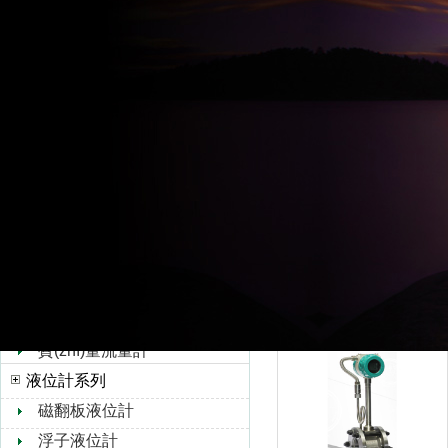
超聲波流量計
水流量計
轉(zhuǎn)子流量計
孔板流量計
蒸汽預(yù)付費流量計
靶式流量計
油流量計
橢圓齒輪流量計
浮子流量計
V錐流量計
旋進(jìn)旋渦流量計
dn200蒸汽流量計
熱式氣體質(zhì)量流量
計
質(zhì)量流量計
液位計系列
磁翻板液位計
浮子液位計