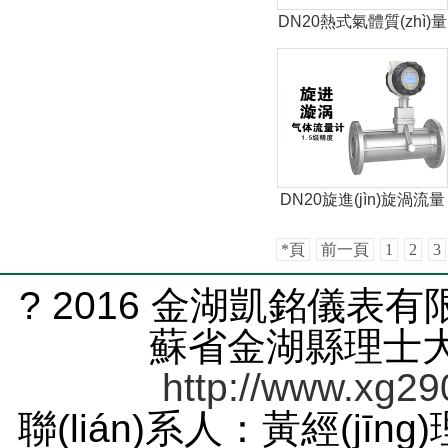
DN20熱式氣體質(zhì)量
流量計
DN20旋進(jìn)旋渦流量
計
*頁
前一頁
1
2
3
? 2016 金湖凱銘儀表有限
蘇省金湖縣理士大道
http://www.xg29
聯(lián)系人：黃經(jīng