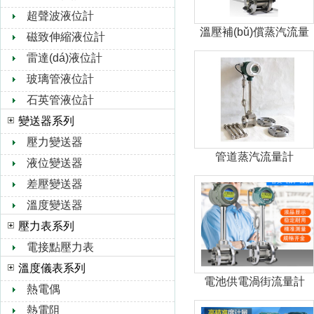
超聲波液位計
溫壓補(bǔ)償蒸汽流量
磁致伸縮液位計
計
雷達(dá)液位計
玻璃管液位計
石英管液位計
變送器系列
壓力變送器
管道蒸汽流量計
液位變送器
差壓變送器
溫度變送器
壓力表系列
電接點壓力表
溫度儀表系列
電池供電渦街流量計
熱電偶
熱電阻