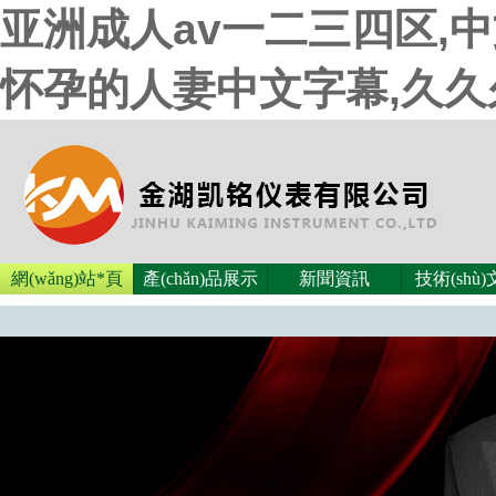
亚洲成人av一二三四区,
怀孕的人妻中文字幕,久
網(wǎng)站*頁
產(chǎn)品展示
新聞資訊
技術(shù