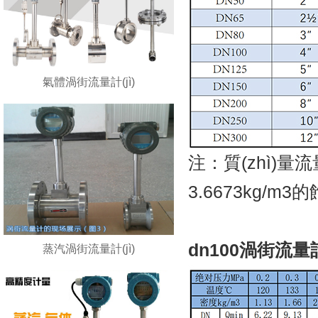
氣體渦街流量計(jì)
注：質(zhì)量流
3.6673kg/m3
dn100渦街流量計
蒸汽渦街流量計(jì)