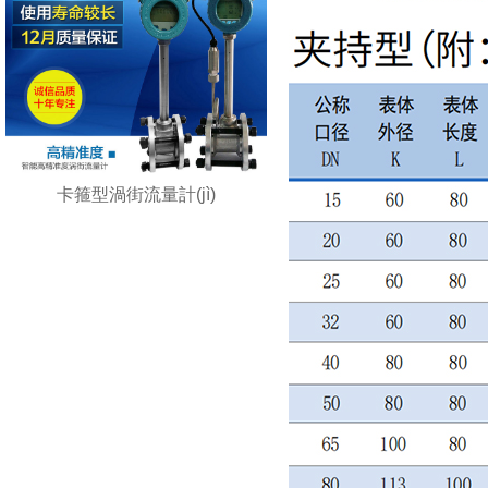
卡箍型渦街流量計(jì)