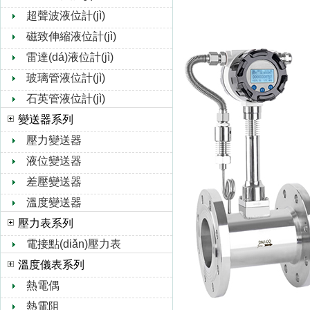
超聲波液位計(jì)
磁致伸縮液位計(jì)
雷達(dá)液位計(jì)
玻璃管液位計(jì)
石英管液位計(jì)
變送器系列
壓力變送器
液位變送器
差壓變送器
溫度變送器
壓力表系列
電接點(diǎn)壓力表
溫度儀表系列
熱電偶
熱電阻