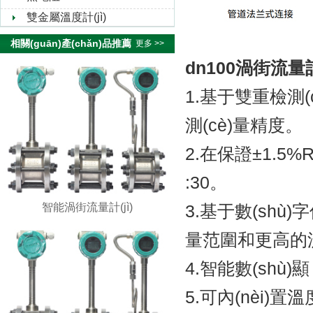
雙金屬溫度計(jì)
相關(guān)產(chǎn)品推薦
更多 >>
dn100渦街流量計(
1.基于雙重檢測(cè
測(cè)量精度。
2.在保證±1.5
:30。
智能渦街流量計(jì)
3.基于數(shù)
量范圍和更高的測(cè
4.智能數(shù)
5.可內(nèi)置