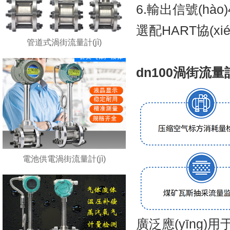
6.輸出信號(hà
選配HART協(xié
管道式渦街流量計(jì)
dn100渦街流量計(j
電池供電渦街流量計(jì)
廣泛應(yīng)用于