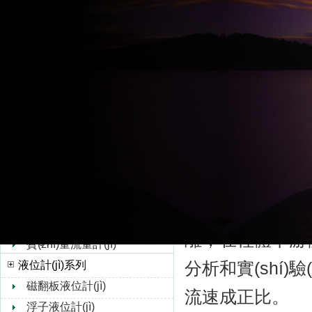
超聲波流量計(jì)
水流量計(jì)
dn100渦街流量計
轉(zhuǎn)子流量計(jì)
智能渦街流量計(
孔板流量計(jì)
與流速成正比”
靶式流量計(jì)
油流量計(jì)
同，如圖一所
橢圓齒輪流量計(jì)
形的柱體，柱
浮子流量計(jì)
底面迎向流體。當(dā
V錐流量計(jì)
旋進(jìn)旋渦流量計(jì)
在柱體兩側(cè)交
熱式氣體質(zhì)量流量
離，在柱體
計(jì)
質(zhì)量流量計(jì)
分析和實(shí)驗(
液位計(jì)系列
磁翻板液位計(jì)
流速成正比。
浮子液位計(jì)