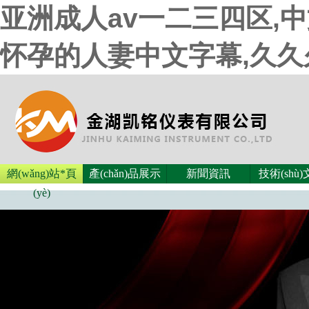
亚洲成人av一二三四区,
怀孕的人妻中文字幕,久
網(wǎng)站*頁
產(chǎn)品展示
新聞資訊
技術(shù
(yè)