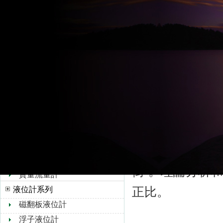
超聲波流量計
水流量計
dn15渦街流量計
轉子流量計
智能渦街流量計的
孔板流量計
流速成正比”
靶式流量計
油流量計
如圖一所示，
橢圓齒輪流量計
體，柱體的
浮子流量計
介質流過柱體時，在
V錐流量計
旋進旋渦流量計
(chǎn)生和
熱式氣體質量流量計
街”。理論
質量流量計
正比。
液位計系列
磁翻板液位計
浮子液位計