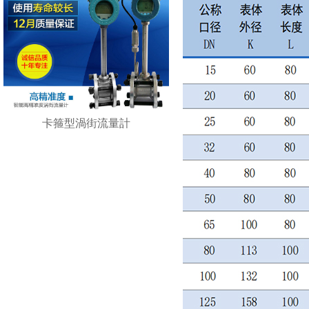
卡箍型渦街流量計