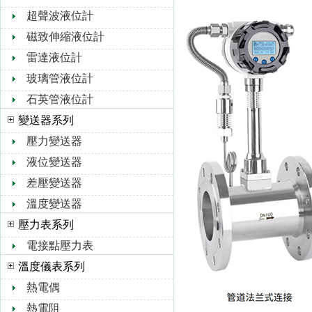
超聲波液位計
磁致伸縮液位計
雷達液位計
玻璃管液位計
石英管液位計
變送器系列
壓力變送器
液位變送器
差壓變送器
溫度變送器
壓力表系列
電接點壓力表
溫度儀表系列
熱電偶
熱電阻