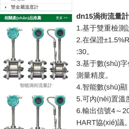
雙金屬溫度計
dn15渦街流量計
相關產(chǎn)品推薦
更多 >>
1.基于雙重檢測設
2.在保證±1.5
:30。
3.基于數(sh
測量精度。
智能渦街流量計
4.智能數(shù)顯
5.可內(nèi)置溫
6.輸出信號4～2
HART協(xié)議