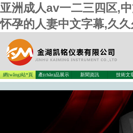
亚洲成人av一二三四区,
怀孕的人妻中文字幕,久
網(wǎng)站*頁
產(chǎn)品展示
新聞資訊
技術文