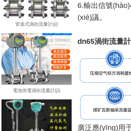
6.輸出信號(hào
(xié)議。
管道式渦街流量計(jì)
dn65渦街流量計(jì
電池供電渦街流量計(jì)
廣泛應(yīng)用