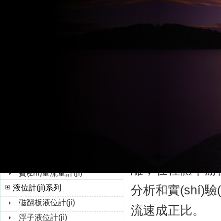
超聲波流量計(jì)
水流量計(jì)
dn65渦街流量計(
轉(zhuǎn)子流量計(jì)
智能渦街流量計(
孔板流量計(jì)
與流速成正比”。
靶式流量計(jì)
油流量計(jì)
同，如圖一
橢圓齒輪流量計(jì)
形的柱體，柱體
浮子流量計(jì)
底面迎向流體。
V錐流量計(jì)
旋進(jìn)旋渦流量計(jì)
在柱體兩側(cè)交
熱式氣體質(zhì)量流量
離，在柱
計(jì)
質(zhì)量流量計(jì)
分析和實(shí)驗
液位計(jì)系列
磁翻板液位計(jì)
流速成正比。
浮子液位計(jì)