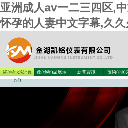
亚洲成人av一二三四区,
怀孕的人妻中文字幕,久
網(wǎng)站*頁
產(chǎn)品展示
新聞資訊
技術(shù
(yè)