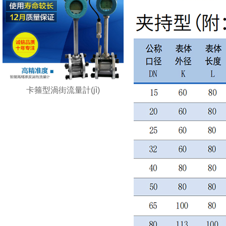
卡箍型渦街流量計(jì)