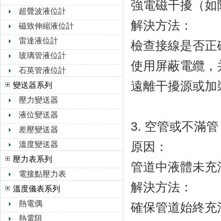
強電磁干擾（如附
超聲波液位計
解決方法：
磁致伸縮液位計
雷達液位計
檢查接線是否正確（
玻璃管液位計
使用屏蔽電纜
石英管液位計
遠離干擾源或加裝
變送器系列
壓力變送器
液位變送器
3. 空管或不滿
差壓變送器
原因：
溫度變送器
壓力表系列
管道中液體未充滿（
電接點壓力表
解決方法：
溫度儀表系列
熱電偶
確保管道始終充
熱電阻