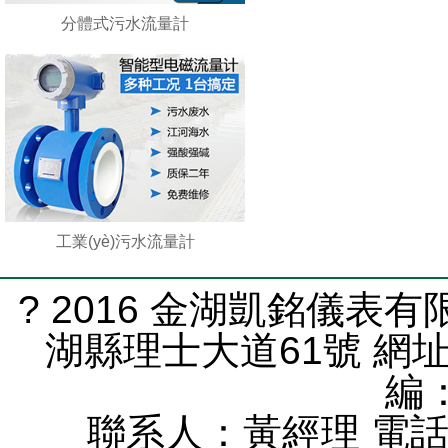
分體式污水流量計
工業(yè)污水流量計
? 2016 金湖凱銘儀表
湖縣理士大道61號 網
編：
聯系人：黃經理 電話：0