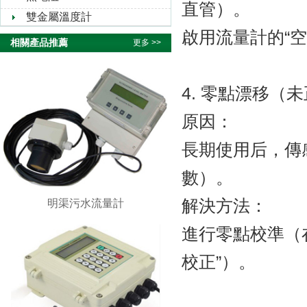
直管）。
雙金屬溫度計
啟用流量計的“
相關產品推薦
更多 >>
4. 零點漂移（
原因：
長期使用后，
數）。
解決方法：
明渠污水流量計
進行零點校準（在無
校正”）。