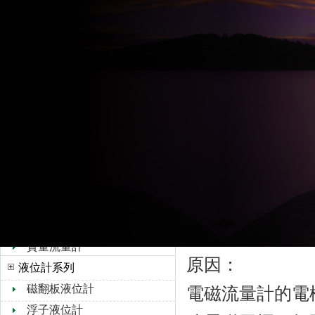
超聲波流量計
1. 傳感器安裝
水流量計
轉子流量計
原因：
孔板流量計
電磁流量計
靶式流量計
方向相反，會
油流量計
橢圓齒輪流量計
解決方法：
浮子流量計
檢查流量計的箭頭
V錐流量計
旋進旋渦流量計
熱式氣體質量流量計
2. 信號干擾或
質量流量計
原因：
液位計系列
磁翻板液位計
電磁流量計的電
浮子液位計