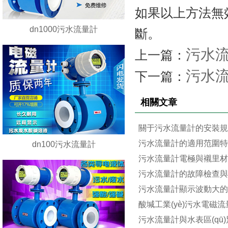
如果以上方法無效
dn1000污水流量計
斷。
污水
上一篇：
污水
下一篇：
相關文章
關于污水流量計的安裝規(
污水流量計的適用范圍
dn100污水流量計
污水流量計電極與襯里
污水流量計的故障檢查
污水流量計顯示波動大
酸堿工業(yè)污水電磁
污水流量計與水表區(qū)