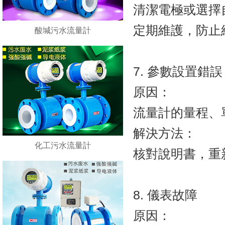
清潔電極或選擇自
定期維護，防止
酸堿污水流量計
7. 參數設置錯誤
原因：
流量計的量程、
解決方法：
化工污水流量計
核對說明書，
8. 儀表故障
原因：