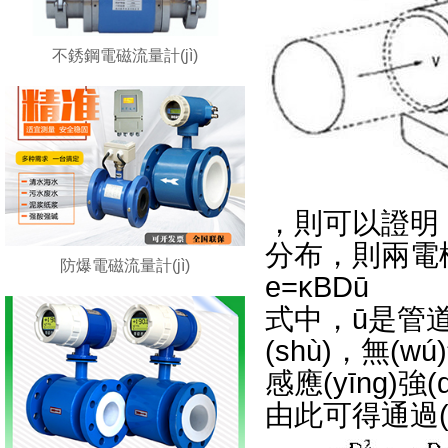
不銹鋼電磁流量計(jì)
，則可以證
分布，則兩電極間
防爆電磁流量計(jì)
e=κBDū
式中，ū是
(shù)，無(
感應(yīng)強(
由此可得通過(