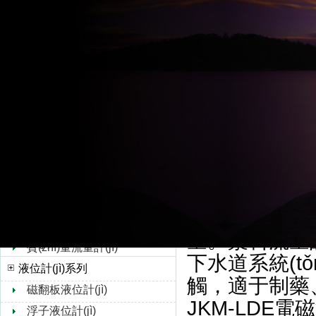
超聲波流量計(jì)
高壓電磁流量計(
水流量計(jì)
JKM-LDE電磁
轉(zhuǎn)子流量計(jì)
介質(zhì)流體
孔板流量計(jì)
靶式流量計(jì)
加一個(gè)磁場(c
油流量計(jì)
道就切割磁力線
橢圓齒輪流量計(jì)
感應(yīng)電
浮子流量計(jì)
(dòng)速度?
V錐流量計(jì)
漿、礦漿
旋進(jìn)旋渦流量計(jì)
和感光乳膠等各
熱式氣體質(zhì)量流量
量。漿料流
計(jì)
質(zhì)量流量計(jì)
下水道系統(tǒn
液位計(jì)系列
觸，適于制藥
磁翻板液位計(jì)
JKM-LDE電磁
浮子液位計(jì)