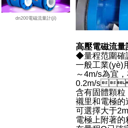
dn200電磁流量計(jì)
高壓電磁流量計(
◆量程范圍確認(
一般工業(yè)用
～4m/s為宜，
0.2m/s
含有固體顆粒
襯里和電極的過(g
可選擇大于2m
電極上附著的粘滯