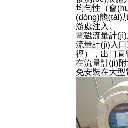
均勻性（會(hu
(dòng)態(tài
游處注入。
電磁流量計(jì)
流量計(jì)入
徑），出口
在流量計(jì)附近
免安裝在大型電機