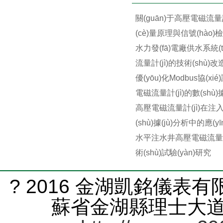
關(guān)于高壓電磁流量計(j
(cè)量原理與信號(hào)檢
水力發(fā)電廠供水系統(t
流量計(jì)的技術(shù)
優(yōu)化Modbus協(xi
電磁流量計(jì)的數(shù)據
高壓電磁流量計(jì)在注
(shù)據(jù)分析中的應(yī
水平注水井高壓電磁流量計(
術(shù)試驗(yàn)研究
? 2016 金湖凱銘儀表有限
蘇省金湖縣理士大道61號