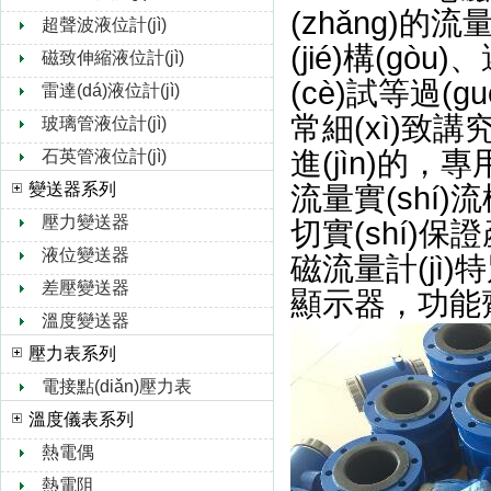
(zhǎng)的流量?
超聲波液位計(jì)
(jié)構(gò
磁致伸縮液位計(jì)
(cè)試等過(g
雷達(dá)液位計(jì)
常細(xì)致講究
玻璃管液位計(jì)
進(jìn)的，
石英管液位計(jì)
變送器系列
流量實(shí)
壓力變送器
切實(shí)保證
液位變送器
磁流量計(jì)
差壓變送器
顯示器，功能
溫度變送器
壓力表系列
電接點(diǎn)壓力表
溫度儀表系列
熱電偶
熱電阻