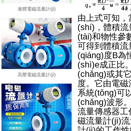
液體電磁流量計(jì)
由上式可知，當(d
(shí)
(tài)和物性參數(
可得到體積流量值
(qiáng)度
(shì)e成正比
(chǎng)或其它
高壓電磁流量計(jì)
度。它由電磁
系統(tǒng
(chǎng)波
流量傳感器工作
磁流量計(jì)
計(jì)的工作性能