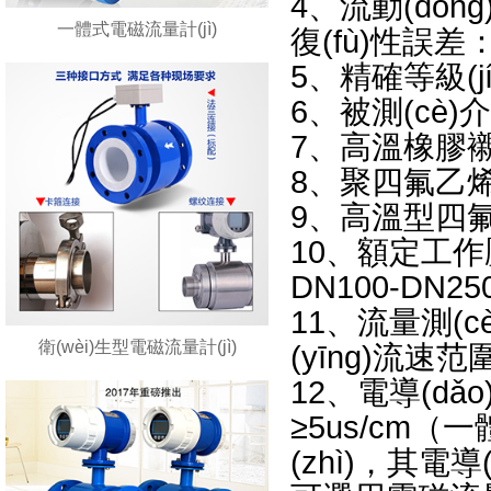
4、流動(dò
一體式電磁流量計(jì)
復(fù)性誤差：
5、精確等級(j
6、被測(cè
7、高溫橡膠
8、聚四氟乙烯
9、高溫型
10、額定
DN100-DN250
11、流量測(c
衛(wèi)生型電磁流量計(jì)
(yīng)流速范圍
12、電導(d
≥5us/cm（
(zhì)，其電導