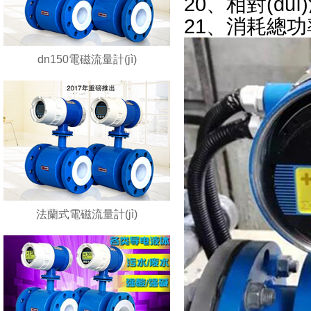
20、相對(d
21、消耗總
dn150電磁流量計(jì)
法蘭式電磁流量計(jì)