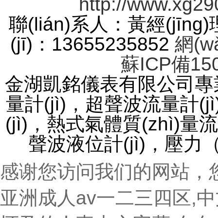
http://www.xg29
聯(lián)系人：黃經(jīng
(jī)：13655235852
網(w
蘇ICP備150
金湖凱銘儀表有限公司專業(
量計(jì)，超聲波流量計(
(jì)，熱式氣體質(zhì)
聲波液位計(jì)，
感谢您访问我们的网站，
亚洲成人av一二三四区,