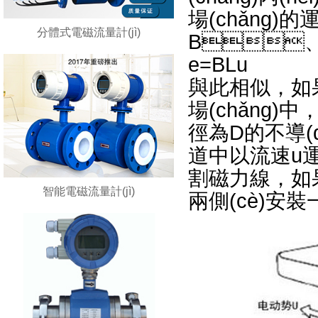
場(chǎng)的
分體式電磁流量計(jì)
B
e=BLu
與此相似，如
場(chǎng)中
徑為D的不導(d
道中以流速u運(yù
割磁力線，如果
智能電磁流量計(jì)
兩側(cè)安裝