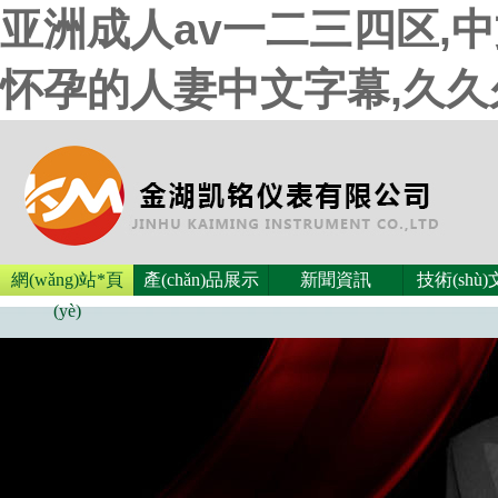
亚洲成人av一二三四区,
怀孕的人妻中文字幕,久
網(wǎng)站*頁
產(chǎn)品展示
新聞資訊
技術(shù
(yè)