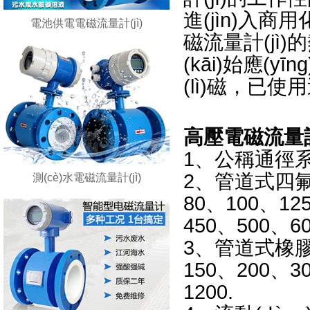
進(jìn)入商用
電池供電電磁流量計(jì)
磁流量計(jì)的
(kāi)始應(y
(lì)磁，
高壓電磁流量計(
1、公稱通
2、管道式四氟襯里：1
測(cè)水電磁流量計(jì)
80、100、125、1
450、500、6
3、管道式橡膠襯里
150、200、300
1200.