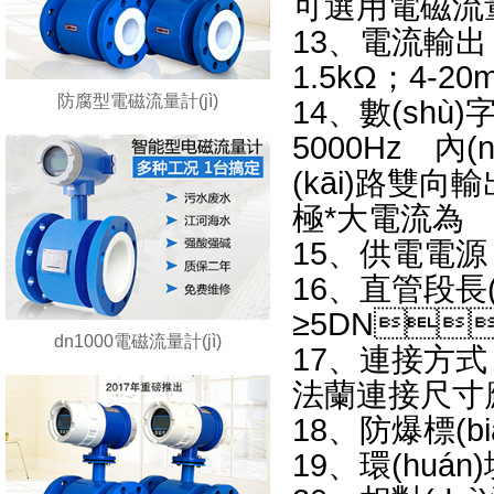
可選用電磁流量計(j
13、電流輸出：0-
1.5kΩ；4-20
防腐型電磁流量計(jì)
14、數(s
5000Hz 內
(kāi)路雙向輸
極*大電流為 2
15、供電電
16、直
≥5DN
dn1000電磁流量計(jì)
17、連接方式：
法蘭連接尺寸應(
18、防爆標(
19、環(hu