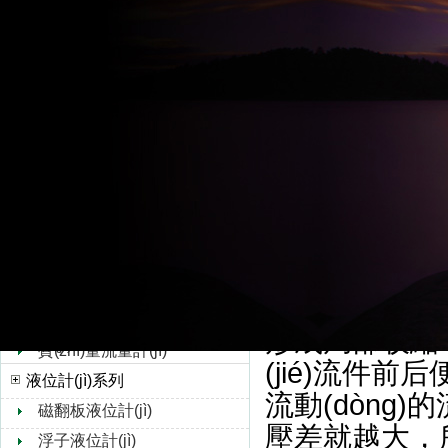
超聲波流量計(jì)
一體化孔板流量計
水流量計(jì)
孔板流量計(jì)
轉(zhuǎn)子流量計(jì)
各種差壓計(j
孔板流量計(jì)
靶式流量計(jì)
流量?？装辶髁坑
油流量計(jì)
噴嘴等。孔板流
橢圓齒輪流量計(jì)
使用，可
浮子流量計(jì)
(yīng)用于石油
V錐流量計(jì)
充滿管道的流體
旋進(jìn)旋渦流量計(jì)
(jié)流裝置時(
熱式氣體質(zhì)量流量
形成局部收縮
計(jì)
質(zhì)量流量計(jì)
(jié)流件前后便
液位計(jì)系列
流動(dòng)的
磁翻板液位計(jì)
壓差就越大，
浮子液位計(jì)