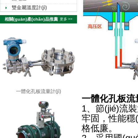
雙金屬溫度計(jì)
相關(guān)產(chǎn)品推薦
更多 >>
一體化孔板流量計(jì)
一體化孔板流量計(
1、節(jié)流裝
牢固，性能穩(wě
格低廉。