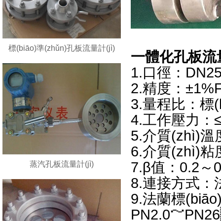
標(biāo)準(zhǔn)孔板流量計(jì)
一體化孔板流量計(
1.口徑：DN25
2.精度：±1%
3.量程比：標(bi
4.工作壓力：≤
5.介質(zhì)
6.介質(zhì)
7.β值：0.2～0
蒸汽孔板流量計(jì)
8.連接方式
9.法蘭標(biā
PN2.0～PN