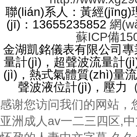
聯(lián)系人：黃經(jīng
(jī)：13655235852
網(w
蘇ICP備150
金湖凱銘儀表有限公司專業(
量計(jì)，超聲波流量計
(jì)，熱式氣體質(zhì)量流量
聲波液位計(jì)，
感谢您访问我们的网站，
亚洲成人av一二三四区,