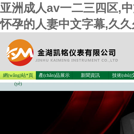
亚洲成人av一二三四区,
怀孕的人妻中文字幕,久
網(wǎng)站*頁
產(chǎn)品展示
新聞資訊
技術(shù
(yè)