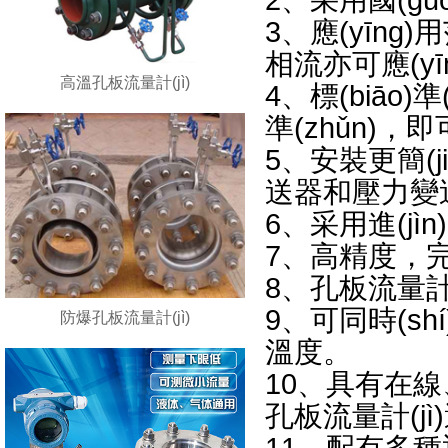
2、采用國(
3、應(yī
相流亦可應(yīn
高溫孔板流量計(jì)
4、標(biā
準(zhǔn)
5、安裝更簡(j
送器和壓力變送器
6、采用進(
7、高精度
8、孔板流
9、可同時(shí)
防爆孔板流量計(jì)
溫度。
10、具有在線、
孔板流量計(jì