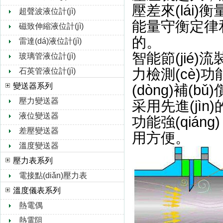
壓差來(lái)
超聲波液位計(jì)
能量守衡定律和流
磁致伸縮液位計(jì)
的。
雷達(dá)液位計(jì)
智能節(jié)流
玻璃管液位計(jì)
力檢測(cè)功能
石英管液位計(jì)
變送器系列
(dòng)補(bǔ
壓力變送器
采用先進(jìn)
液位變送器
功能強(qiáng)
差壓變送器
用方便。
溫度變送器
壓力表系列
電接點(diǎn)壓力表
溫度儀表系列
熱電偶
熱電阻