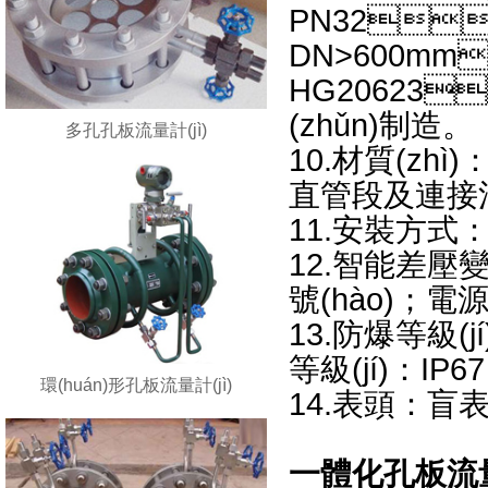
PN32
DN>600mm
HG20623
(zhǔn)制造。
多孔孔板流量計(jì)
10.材質(zhì)
直管段及連接
11.安裝方式
12.智能差壓變
號(hào)
13.防爆等級(jí
等級(jí)：IP67
環(huán)形孔板流量計(jì)
14.表頭：盲表
一體化孔板流量計