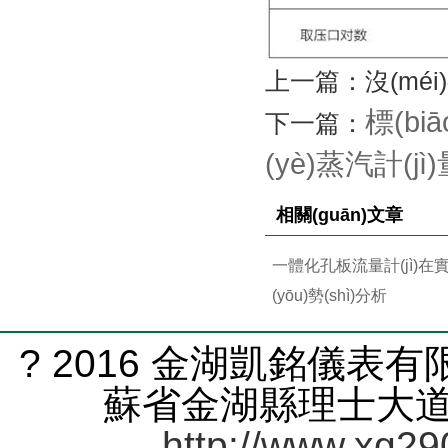
上一篇：沒(méi)有了
標(bi
下一篇：
(yè)蒸汽計(jì
相關(guān)文章
一體化孔板流量計(jì)在實(
(yōu)勢(shì)分析
? 2016 金湖凱銘儀表有限
蘇省金湖縣理士大道61號
http://www.xg29