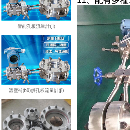
11、配有
智能孔板流量計(jì)
溫壓補(bǔ)償孔板流量計(jì)