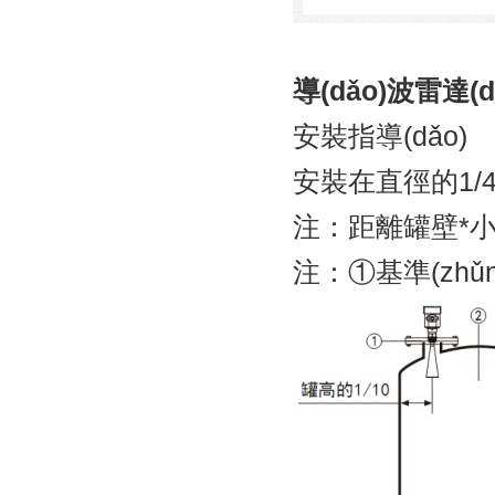
導(dǎo)波雷達(
安裝指導(dǎo)
安裝在直徑的1/4
注：距離罐壁*小距離
注：①基準(zhǔ