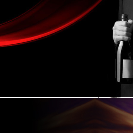
金湖凱銘儀表有限公司LOGO
*頁(yè)
產(chǎn)品目錄
當(dāng)前位置：
流量計(jì)系列
電磁流量計(jì)
液體流量計(jì)
渦街流量計(jì)
氣體流量計(jì)
蒸汽流量計(jì)
渦輪流量計(jì)