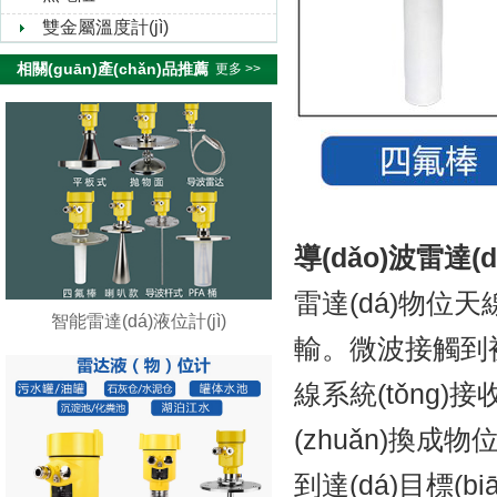
雙金屬溫度計(jì)
相關(guān)產(chǎn)品推薦
更多 >>
導(dǎo)波雷達(d
雷達(dá)物位天線
智能雷達(dá)液位計(jì)
輸。微波接觸到被
線系統(tǒng)接
(zhuǎn)換成
到達(dá)目標(b