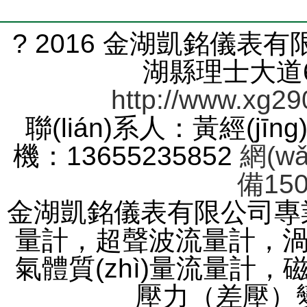
? 2016 金湖凱銘儀表
湖縣理士大道61
http://www.xg29
聯(lián)系人：黃經(jīng
機：13655235852
網(w
備150
金湖凱銘儀表有限公司專業(
量計，超聲波流量計，
氣體質(zhì)量流量計，磁
壓力（差壓）變