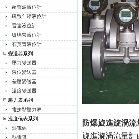
超聲波液位計
磁致伸縮液位計
雷達液位計
玻璃管液位計
石英管液位計
變送器系列
壓力變送器
液位變送器
差壓變送器
溫度變送器
壓力表系列
電接點壓力表
溫度儀表系列
防爆旋進旋渦流
熱電偶
旋進漩渦流量計
熱電阻