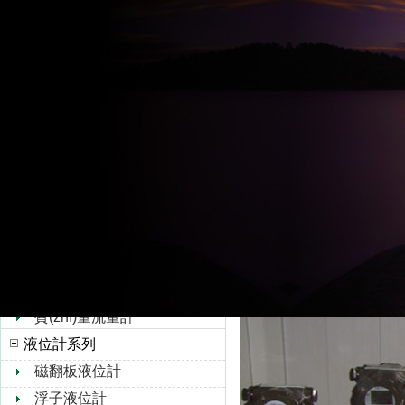
超聲波流量計
水流量計
防爆旋進旋渦流量
轉(zhuǎn)子流量計
旋進漩渦流量計采用
孔板流量計
作維修簡單,安裝
靶式流量計
油流量計
量、溫度、
橢圓齒輪流量計
主要技術指標達到
浮子流量計
油、化工、電
V錐流量計
旋進旋渦流量計
熱式氣體質(zhì)量流量
計
質(zhì)量流量計
液位計系列
磁翻板液位計
浮子液位計