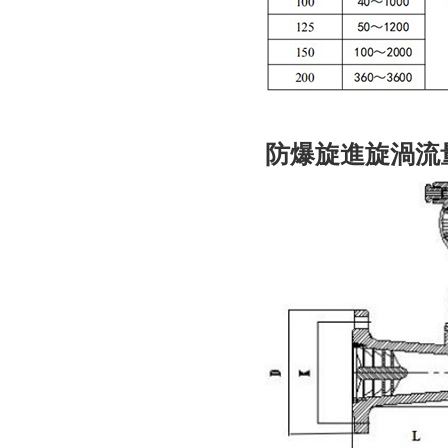
防爆旋進旋渦流