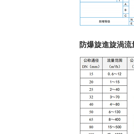
防爆旋進旋渦流