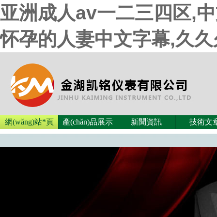
亚洲成人av一二三四区,
怀孕的人妻中文字幕,久
網(wǎng)站*頁
產(chǎn)品展示
新聞資訊
技術文