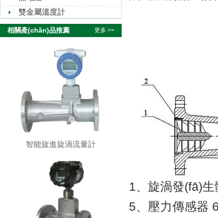
雙金屬溫度計
相關產(chǎn)品推薦
更多 >>
智能旋進旋渦流量計
1、旋渦發(f
5、壓力傳感器 6