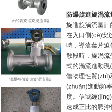
防爆旋進旋渦流
天然氣旋進旋渦流量計
旋進旋渦流量計的
在入口側(cè)
時，導流葉
散段時，旋渦流
式的渦流進動現(x
體物理性質(zhì
溫壓補償旋進旋渦流量計
(zhuǎn)進動
度。信號經(j
速成正比的脈沖信