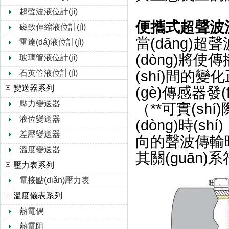
超聲波液位計(jì)
便攜式超聲波流
磁致伸縮液位計(jì)
當(dāng)超
雷達(dá)液位計(jì)
(dòng)將使傳
玻璃管液位計(jì)
(shí)間的變化
石英管液位計(jì)
變送器系列
(gè)傳感器發
壓力變送器
（**可實(sh
液位變送器
(dòng)時(s
差壓變送器
向的聲波傳輸時(s
溫度變送器
其關(guān)
壓力表系列
電接點(diǎn)壓力表
溫度儀表系列
熱電偶
熱電阻