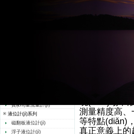
超聲波流量計(jì)
便攜式超聲波流量
水流量計(jì)
超聲波流量計(jì)
轉(zhuǎn)子流量計(jì)
測量精度高，全
孔板流量計(jì)
靶式流量計(jì)
(diǎn)
油流量計(jì)
液或油、
橢圓齒輪流量計(jì)
電，有腐蝕性或
浮子流量計(jì)
金防護(hù)箱
V錐流量計(jì)
越的性能，
旋進(jìn)旋渦流量計(jì)
波流量計(jì)
熱式氣體質(zhì)量流量
現(xiàn)場中
計(jì)
質(zhì)量流量計(jì)
測量精度高、一
液位計(jì)系列
等特點(diǎn)
磁翻板液位計(jì)
真正意義上的超
浮子液位計(jì)