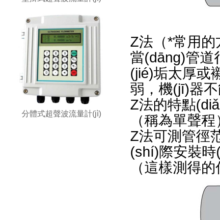
Z法（*常用的
當(dāng)管
(jié)垢太厚或
弱，機(jī)
Z法的特點(d
分體式超聲波流量計(jì)
（稱為單聲程）
Z法可測管徑范圍
(shí)際安裝時
（這樣測得的信號(