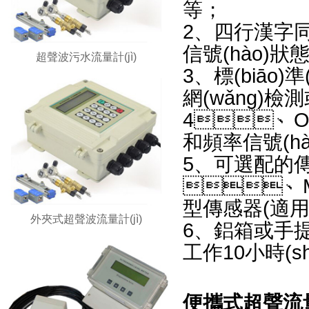
等；
2、四行漢
信號(hào)狀態(t
超聲波污水流量計(jì)
3、標(biāo)
網(wǎng)檢測
4、OT
和頻率信號(hào
5、可選
、M
型傳感器(適用于
外夾式超聲波流量計(jì)
6、鋁箱或手提
工作10小時(shí)
便攜式超聲流量計(