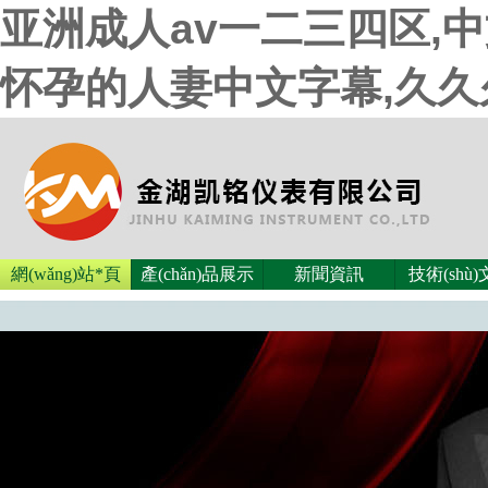
亚洲成人av一二三四区,
怀孕的人妻中文字幕,久
網(wǎng)站*頁
產(chǎn)品展示
新聞資訊
技術(shù