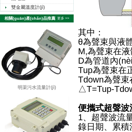
雙金屬溫度計(jì)
相關(guān)產(chǎn)品推薦
更多 >>
其中：
θ為聲束與液體
M,為聲束在液
D為管道內(nè
Tup為聲束在
Tdown為聲束
△T=Tup-Tdo
明渠污水流量計(jì)
便攜式超聲波流量計
1、超聲波流量計
錄日期、累積流量