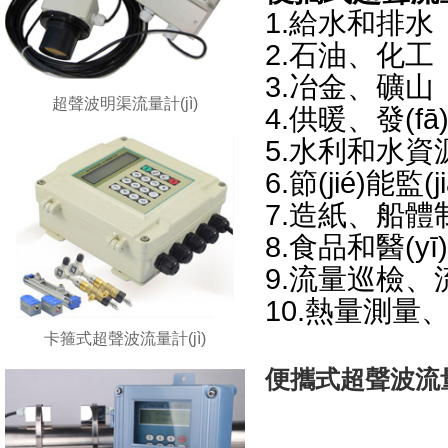
1.給水和排水
2.石油、化工
3.冶金、礦山
超聲波明渠流量計(jì)
4.供暖、發(fā
5.水利和水資
6.節(jié)能監(
7.造紙、船體制
8.食品和醫(yī
9.流量巡檢
10.熱量測量
卡箍式超聲波流量計(jì)
便攜式超聲波流量計