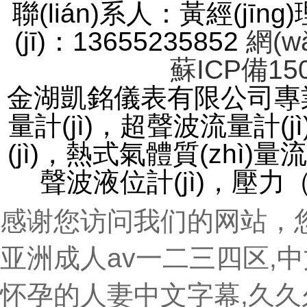
聯(lián)系人：黃經(jīng
(jī)：13655235852
網(w
蘇ICP備150
金湖凱銘儀表有限公司專業(
量計(jì)，超聲波流量計(
(jì)，熱式氣體質(zhì)量
聲波液位計(jì)，壓
感谢您访问我们的网站，
亚洲成人av一二三四区,
怀孕的人妻中文字幕,久