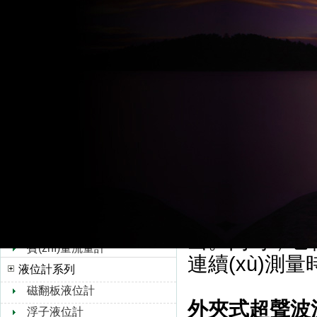
超聲波流量計
外夾式超聲波
水流量計
水資源專用超
轉(zhuǎn)子流量計
(chǎn)的一款
孔板流量計
靶式流量計
式、時差法超聲
油流量計
無需破管
橢圓齒輪流量計
流量測量
浮子流量計
常維護(hù)
V錐流量計
進(jìn)的數(
旋進(jìn)旋渦流量計
(yīng)聲波
熱式氣體質(zhì)量流量
出。同時，它使
計
質(zhì)量流量計
連續(xù)測
液位計系列
磁翻板液位計
外夾式超聲波
浮子液位計