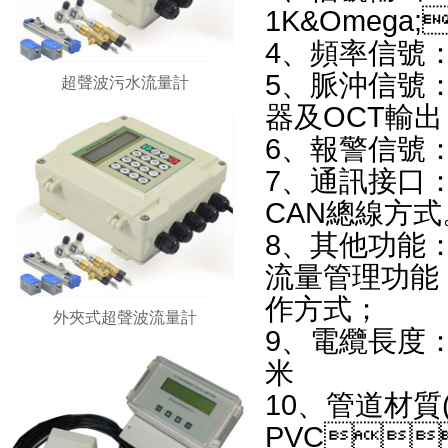
1K&Omega;
4、頻率信號：
5、脈沖信
超聲波污水流量計
器及OCT輸出
6、報警信
7、通訊接口
CAN總線方式
8、其他功能：
流量管理功能；
作方式；
外夾式超聲波流量計
9、電纜長度
米
10、管道材
PVC