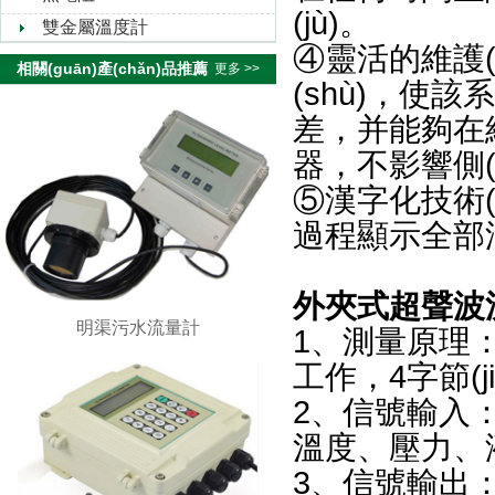
(jù)。
雙金屬溫度計
④靈活的維護(
相關(guān)產(chǎn)品推薦
更多 >>
(shù)，
差，并能夠
器，不影響側(c
⑤漢字化技術(shù
過程顯示全部漢
外夾式超聲波流量
明渠污水流量計
1、測量原理
工作，4字節(j
2、信號輸入：可輸
溫度、壓力
3、信號輸出：電