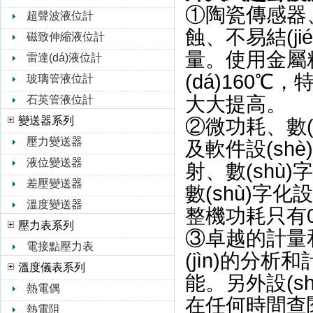
①陶瓷傳感器、金
超聲波液位計
蝕、不易
磁致伸縮液位計
量。使用金屬
雷達(dá)液位計
(dá)160℃
玻璃管液位計
大大提高。
石英管液位計
變送器系列
②微功耗
壓力變送器
及軟件設(shè)
液位變送器
射、數(shù
差壓變送器
數(shù)字化
溫度變送器
整機功耗只有0
壓力表系列
③卓越的計量和管
電接點壓力表
(jìn)的分析
溫度儀表系列
能。另外設(
熱電偶
在任何時間查閱
熱電阻