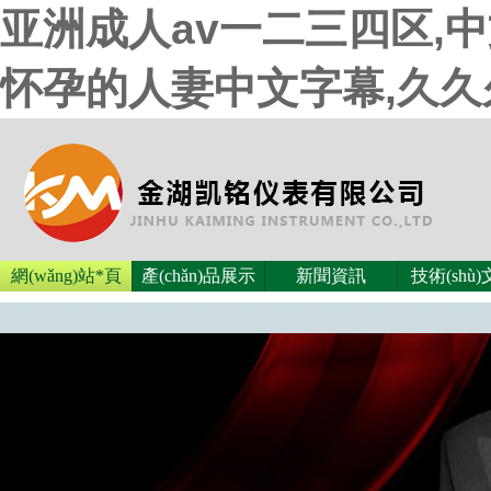
亚洲成人av一二三四区,
怀孕的人妻中文字幕,久
網(wǎng)站*頁
產(chǎn)品展示
新聞資訊
技術(shù