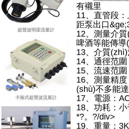
有襯里
11、直管段：上
距泵出口&ge
超聲波明渠流量計
12、測量介質
啤酒等能傳導(
13、介質(z
14、通徑范圍
15、流速范圍
16、測量精
(shù)不多
17、電源：AC
卡箍式超聲波流量計
18、功耗：
*?。?/div>
19、重量：3K