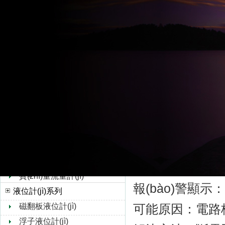
(wèn)題。以下
超聲波流量計(jì)
水流量計(jì)
轉(zhuǎn)子流量計(jì)
一、常見(jià
孔板流量計(jì)
1. 電源/硬件類報
靶式流量計(jì)
報(bào)警顯示：
油流量計(jì)
橢圓齒輪流量計(jì)
可能原因：供電中斷
浮子流量計(jì)
解決方法：檢查電源電壓
V錐流量計(jì)
線端子
旋進(jìn)旋渦流量計(jì)
熱式氣體質(zhì)量流量
計(jì)
質(zhì)量流量計(jì)
報(bào)警顯示：
液位計(jì)系列
磁翻板液位計(jì)
可能原因：電路
浮子液位計(jì)