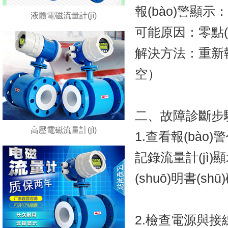
報(bào)警顯示：Ca
液體電磁流量計(jì)
可能原因：零點(d
解決方法：重新執(
空）
二、故障診斷步
高壓電磁流量計(jì)
1.查看報(bào)
記錄流量計(jì)顯示的
(shuō)明書(sh
2.檢查電源與接