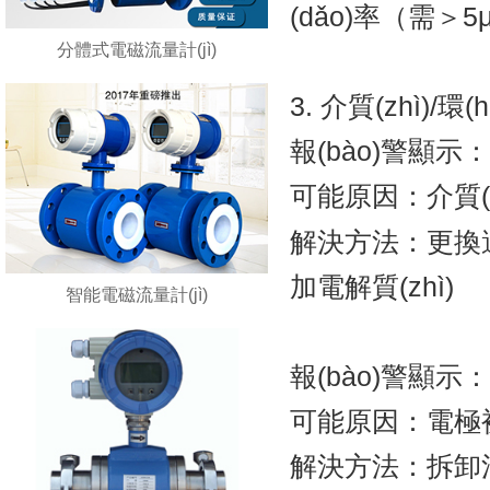
(dǎo)率（需＞5
分體式電磁流量計(jì)
3. 介質(zhì)/環
報(bào)警顯示：L
可能原因：介質(z
解決方法：更換適
加電解質(zhì)
智能電磁流量計(jì)
報(bào)警顯示：El
可能原因：電極被粘附
解決方法：拆卸清