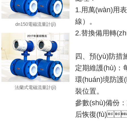
1.用萬(wàn)用
線）。
dn150電磁流量計(jì)
2.替換備用轉(zh
四、預(yù)防措
定期維護(hù)：
環(huán)境防護
法蘭式電磁流量計(jì)
裝位置。
參數(shù)備份：記
后恢復(fù)