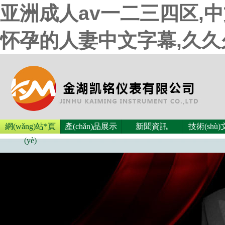
亚洲成人av一二三四区,
怀孕的人妻中文字幕,久
網(wǎng)站*頁
產(chǎn)品展示
新聞資訊
技術(shù
(yè)