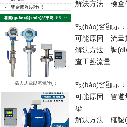
解決方法：檢查信號(
雙金屬溫度計(jì)
相關(guān)產(chǎn)品推薦
更多 >>
報(bào)警顯示：S
可能原因：流量超量程
解決方法：調(dià
查工藝流量
插入式電磁流量計(jì)
報(bào)警顯示：
可能原因：管道無(wú)
染
解決方法：確認(rè