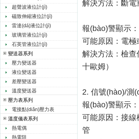
解決方法：斷電重
超聲波液位計(jì)
磁致伸縮液位計(jì)
雷達(dá)液位計(jì)
報(bào)警顯示：S
玻璃管液位計(jì)
可能原因：電極或線
石英管液位計(jì)
解決方法：檢查
變送器系列
壓力變送器
十歐姆）
液位變送器
差壓變送器
2. 信號(hào)/測
溫度變送器
壓力表系列
報(bào)警顯示：N
電接點(diǎn)壓力表
可能原因：接線松動(
溫度儀表系列
熱電偶
管
熱電阻