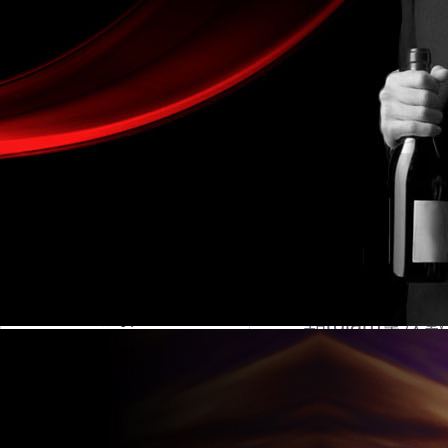
金湖凱銘儀表有限公司LOGO
產(chǎn)品目錄
流量計(jì)系列
電磁流量
電磁流量計(jì)
液體流量計(jì)
點(diǎn)擊次數(
渦街流量計(jì)
電磁流量計(jì)的
氣體流量計(jì)
括電源、信號(
蒸汽流量計(jì)
渦輪流量計(jì)