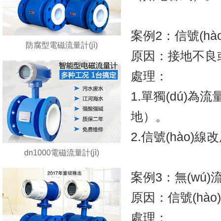
案例2：信號(hào
防腐型電磁流量計(jì)
原因：接地不良或附
處理：
1.單獨(dú)為流
地）。
2.信號(hào)線
dn1000電磁流量計(jì)
案例3：無(wú)流
原因：信號(hào)
處理：