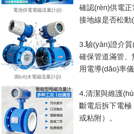
確認(rèn)供電正常
電池供電電磁流量計(jì)
接地線是否松動(
3.驗(yàn)證介質(z
確保管道滿管
用電導(dǎo)率儀
測(cè)水電磁流量計(jì)
4.清潔與維護(hù
斷電后拆下電極
或粘附）。