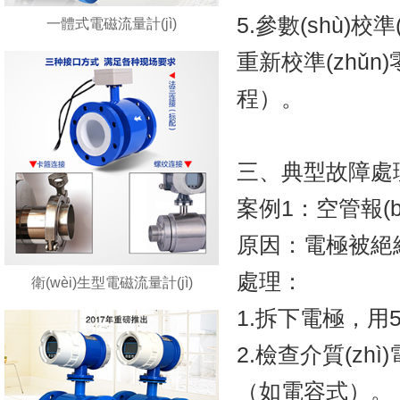
5.參數(shù)校準(
一體式電磁流量計(jì)
重新校準(zhǔn)
程）。
三、典型故障
案例1：空管報(bà
原因：電極被絕緣
處理：
衛(wèi)生型電磁流量計(jì)
1.拆下電極，
2.檢查介質(zhì)
（如電容式）。